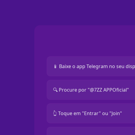
📱 Baixe o app Telegram no seu disp
🔍 Procure por "@7ZZ APPOficial"
👆 Toque em "Entrar" ou "Join"