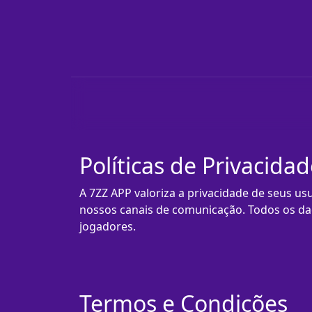
Políticas de Privacida
A 7ZZ APP valoriza a privacidade de seus u
nossos canais de comunicação. Todos os dad
jogadores.
Termos e Condições