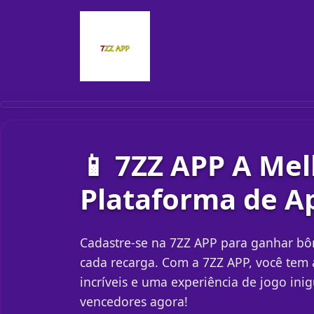
📱 7ZZ APP A Me
Plataforma de A
Cadastre-se na 7ZZ APP para ganhar bô
cada recarga. Com a 7ZZ APP, você tem
incríveis e uma experiência de jogo inig
vencedores agora!