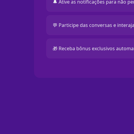
🔔 Ative as notificações para não p
💬 Participe das conversas e interaj
🎁 Receba bônus exclusivos autom