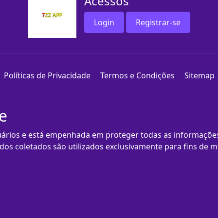
Acessos
Login
Registrar-se
Políticas de Privacidade
Termos e Condições
Sitemap
de
suários e está empenhada em proteger todas as informaçõe
os coletados são utilizados exclusivamente para fins de m