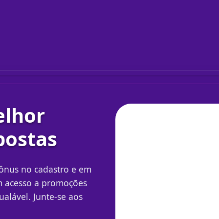
elhor
postas
ônus no cadastro e em
m acesso a promoções
ualável. Junte-se aos