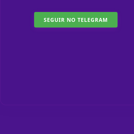
SEGUIR NO TELEGRAM