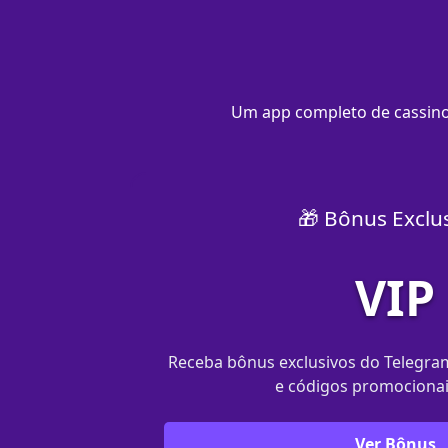
Um app completo de cassino
🎁 Bônus Exclu
VIP
Receba bônus exclusivos do Telegra
e códigos promocionai
Ver Bônus