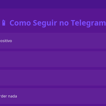
📱 Como Seguir no Telegram
ositivo
erder nada