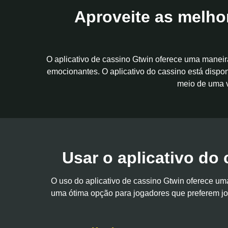
Aproveite as melho
O aplicativo de cassino Gtwin oferece uma maneira
emocionantes. O aplicativo do cassino está dispon
meio de uma v
Usar o aplicativo do 
O uso do aplicativo de cassino Gtwin oferece uma
uma ótima opção para jogadores que preferem jo