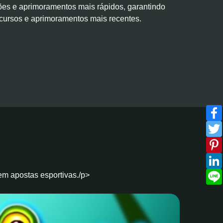
ções e aprimoramentos mais rápidos, garantindo
cursos e aprimoramentos mais recentes.
em apostas esportivas./p>