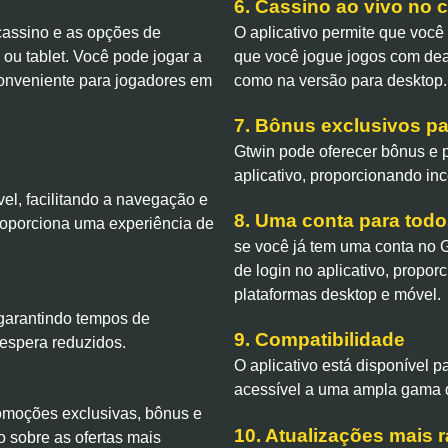
6. Cassino ao vivo no c
cassino e as opções de
O aplicativo permite que você
ou tablet. Você pode jogar a
que você jogue jogos com dea
conveniente para jogadores em
como na versão para desktop.
7. Bônus exclusivos pa
Gtwin pode oferecer bônus e 
aplicativo, proporcionando inc
vel, facilitando a navegação e
8. Uma conta para tod
proporciona uma experiência de
se você já tem uma conta no 
de login no aplicativo, propor
plataformas desktop e móvel.
 garantindo tempos de
9. Compatibilidade
 espera reduzidos.
O aplicativo está disponível p
acessível a uma ampla gama d
romoções exclusivas, bônus e
10. Atualizações mais 
o sobre as ofertas mais