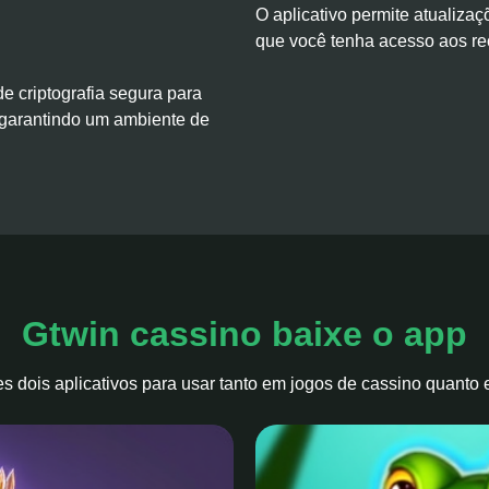
O aplicativo permite atualiza
que você tenha acesso aos re
e criptografia segura para
, garantindo um ambiente de
Gtwin cassino baixe o app
 dois aplicativos para usar tanto em jogos de cassino quanto 