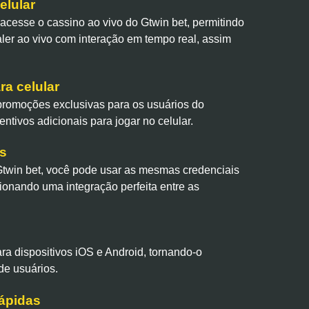
elular
 acesse o cassino ao vivo do Gtwin bet, permitindo
ler ao vivo com interação em tempo real, assim
ra celular
promoções exclusivas para os usuários do
entivos adicionais para jogar no celular.
os
Gtwin bet, você pode usar as mesmas credenciais
cionando uma integração perfeita entre as
ara dispositivos iOS e Android, tornando-o
e usuários.
rápidas